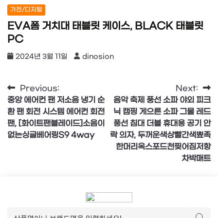
가전/디지털
EVA폼 거치대 태블릿 케이스, BLACK 태블릿
PC
2024년 3월 11일
dinosion
글
Previous:
Next:
중앙 에어컨 팬 저소음 냉기 순
음악 축제 풍선 소파 야외 피크
탐
환 팬 회전 시스템 에어컨 회전
닉 캠핑 게으른 소파 그물 레드
색
팬, [화이트팬블레이드]소음이
풍선 침대 더블 휴대용 공기 안
없는싱글베어링S9 4way
락 의자, 두꺼운색상빨간색뾰족
한머리옥스포드천찢어짐저항
차박매트