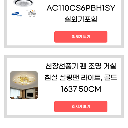
AC110CS6PBH1SY
실외기포함
최저가 보기
천장선풍기 팬 조명 거실
침실 실링팬 라이트, 골드
1637 50CM
최저가 보기