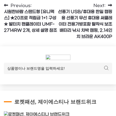
글
Previous:
Next:
시원한바람 스탠드형 [유니맥
선풍기 USB/휴대용 한일 캠핑
탐
스] ★20프로 적립금 1+1 구성
용 선풍기 무선 휴대용 써큘레
색
★ 발터치 팬큘레이터 UMF-
이터 전용가방포함 탈착식 보조
2714RW 2개, 상세 설명 참조
배터리 낚시 차박 캠핑, 2.14인
치 브라운 AK400P
로켓패션, 제이에스티나 브랜드위크