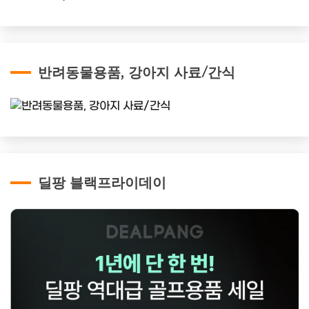
반려동물용품, 강아지 사료/간식
딜팡 블랙프라이데이