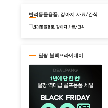
반려동물용품, 강아지 사료/간식
딜팡 블랙프라이데이