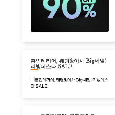
홈인테리어, 웨딩&이사 Big세일!
리빙페스타 SALE