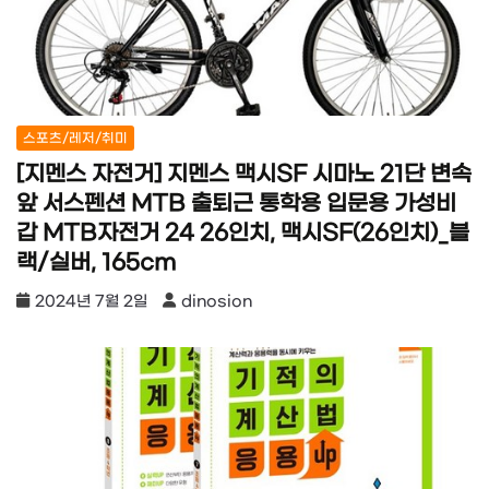
스포츠/레저/취미
[지멘스 자전거] 지멘스 맥시SF 시마노 21단 변속
앞 서스펜션 MTB 출퇴근 통학용 입문용 가성비
갑 MTB자전거 24 26인치, 맥시SF(26인치)_블
랙/실버, 165cm
2024년 7월 2일
dinosion