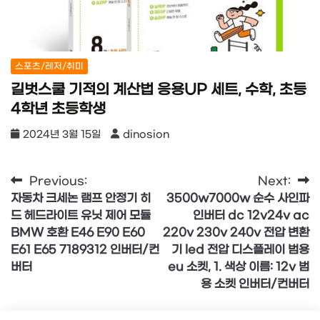
스포츠/레저/취미
길벗스쿨 기적의 계산법 응용UP 세트, 수학, 초등
4학년 초등학생
2024년 3월 15일
dinosion
글
Previous:
Next:
자동차 크세논 램프 안정기 히
3500w7000w 순수 사인파
탐
드 헤드라이트 유닛 제어 모듈
인버터 dc 12v24v ac
색
BMW 호환 E46 E90 E60
220v 230v 240v 전압 변환
E61 E65 7189312 인버터/컨
기 led 전압 디스플레이 범용
버터
eu 소켓, 1. 색상 이름: 12v 범
용 소켓 인버터/컨버터