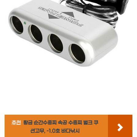
추천
황금 순간수중찌 속공 수중찌 벌크 쿠
션고무, -1.0호 바다낚시