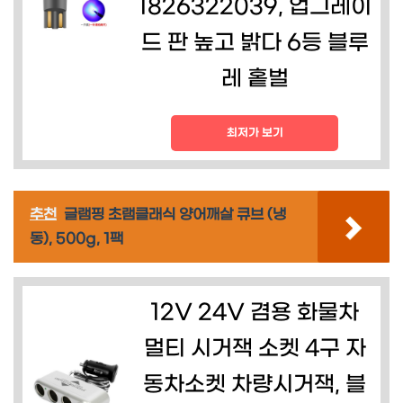
1826322039, 업그레이
드 판 높고 밝다 6등 블루
레 홑벌
최저가 보기
추천
글램핑 초램클래식 양어깨살 큐브 (냉
동), 500g, 1팩
12V 24V 겸용 화물차
멀티 시거잭 소켓 4구 자
동차소켓 차량시거잭, 블