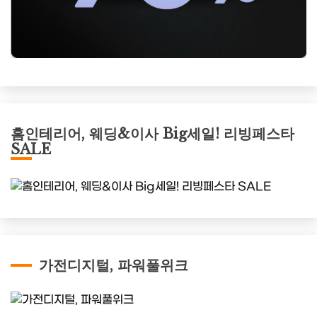
홈인테리어, 웨딩&이사 Big세일! 리빙페스타
SALE
가전디지털, 파워풀위크