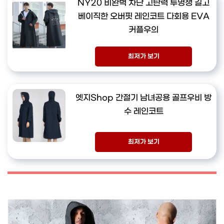
NY20 비완벽 차단 고탄력 투명챙 길고
베이직한 오버핏 레인코트 다회용 EVA
커플우의
최저가 보기
엣지Shop 간절기 남녀공용 골프우비 방
수 레인코트
최저가 보기