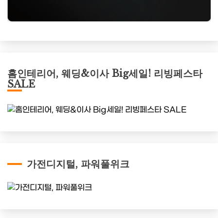
홈인테리어, 웨딩&이사 Big세일! 리빙페스타
SALE
가전디지털, 파워풀위크