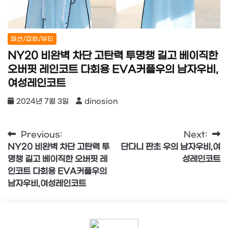
패션/잡화/뷰티
NY20 비완벽 차단 고탄력 투명챙 길고 베이직한
오버핏 레인코트 다회용 EVA커플우의 남자우비,
여성레인코트
2024년 7월 3일
dinosion
글
Previous:
Next:
NY20 비완벽 차단 고탄력 투
단다니 판초 우의 남자우비,여
탐
명챙 길고 베이직한 오버핏 레
성레인코트
색
인코트 다회용 EVA커플우의
남자우비,여성레인코트