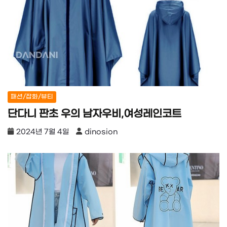
패션/잡화/뷰티
단다니 판초 우의 남자우비,여성레인코트
2024년 7월 4일
dinosion