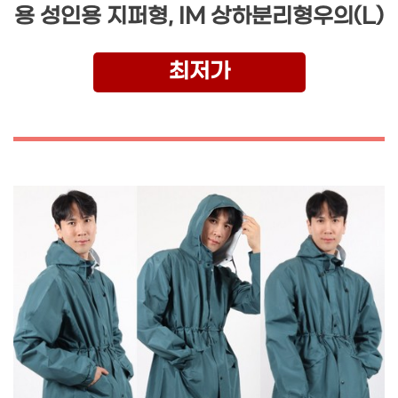
용 성인용 지퍼형, IM 상하분리형우의(L)
최저가