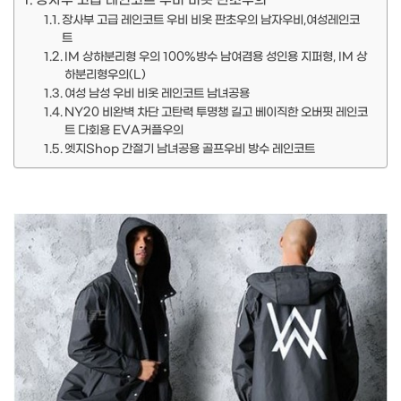
장사부 고급 레인코트 우비 비옷 판초우의
장사부 고급 레인코트 우비 비옷 판초우의 남자우비,여성레인코
트
IM 상하분리형 우의 100%방수 남여겸용 성인용 지퍼형, IM 상
하분리형우의(L)
여성 남성 우비 비옷 레인코트 남녀공용
NY20 비완벽 차단 고탄력 투명챙 길고 베이직한 오버핏 레인코
트 다회용 EVA커플우의
엣지Shop 간절기 남녀공용 골프우비 방수 레인코트