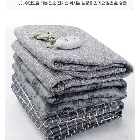
수면도감 카본 탄소 전기요 워셔블 캠핑용 전기요 깊은밤, 싱글