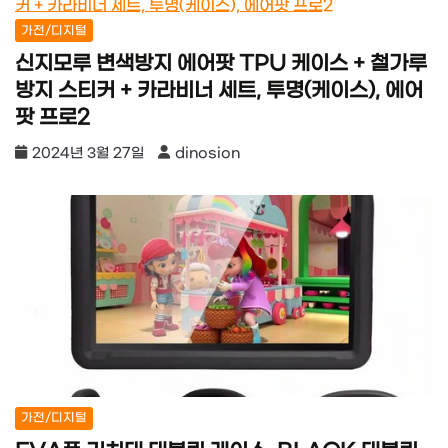
가전/디지털
신지모루 변색방지 에어팟 TPU 케이스 + 철가루
방지 스티커 + 카라비너 세트, 투명(케이스), 에어
팟 프로2
2024년 3월 27일
dinosion
가전/디지털