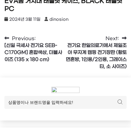
EVA폼 거치대 태블릿 케이스, BLACK 태블릿
PC
2024년 3월 11일
dinosion
글
Previous:
Next:
[신일 극세사 전기요 SEB-
전기요 한일의료기에서 제일조
탐
C170GM] 혼합색상, 더블사
아 무자계 캠핑 전기장판 (황토
색
이즈 (135 x 180 cm)
면혼방, 1인용/2인용, 그레이스
타, 소 사이즈)