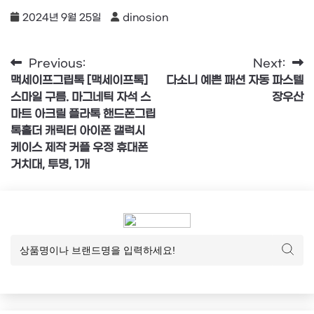
2024년 9월 25일
dinosion
글
Previous:
Next:
맥세이프그립톡 [맥세이프톡]
다소니 예쁜 패션 자동 파스텔
탐
스마일 구름. 마그네틱 자석 스
장우산
색
마트 아크릴 플라톡 핸드폰그립
톡홀더 캐릭터 아이폰 갤럭시
케이스 제작 커플 우정 휴대폰
거치대, 투명, 1개