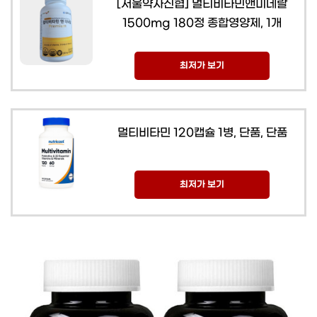
[서울약사신협] 멀티비타민앤미네랄
1500mg 180정 종합영양제, 1개
최저가 보기
멀티비타민 120캡슐 1병, 단품, 단품
최저가 보기