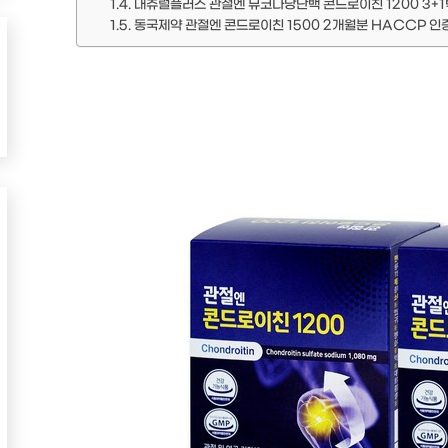
내츄럴플러스 관절엔 뮤코다당단백 콘드로이친 1200 3+1
동국제약 관절엔 콘드로이친 1500 2개월분 HACCP 인증,