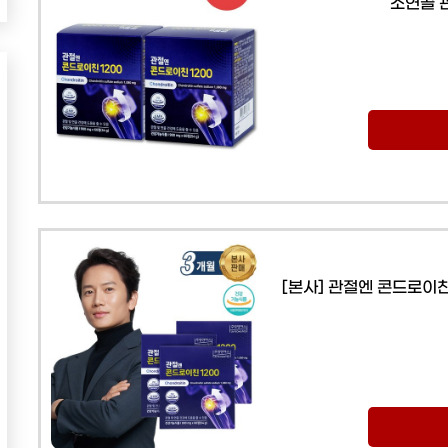
소연골 관
[본사] 관절엔 콘드로이친