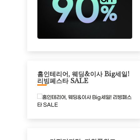
홈인테리어, 웨딩&이사 Big세일!
리빙페스타 SALE