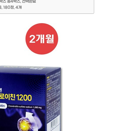
박스 총4박스, 선택완료
 180정, 4개