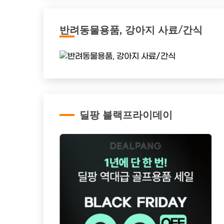
반려동물용품, 강아지 사료/간식
딜팡 블랙프라이데이