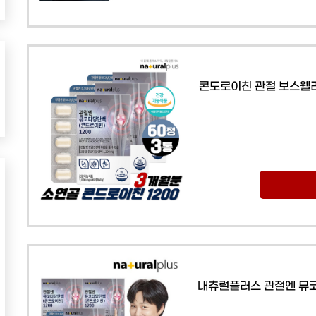
콘도로이친 관절 보스웰리
내츄럴플러스 관절엔 뮤코다