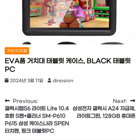
가전/디지털
EVA폼 거치대 태블릿 케이스, BLACK 태블릿
PC
2024년 3월 11일
dinosion
글
Previous:
Next:
갤럭시탭S6 라이트 Lite 10.4
삼성전자 갤럭시 A24 자급제,
탐
호환 S펜+클리너 SM-P610
라이트그린, 128GB 휴대폰
색
P615 삼성 케이스나라 SPEN
터치펜, 핑크 태블릿PC