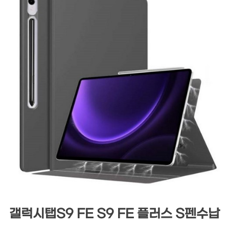
갤럭시탭S9 FE S9 FE 플러스 S펜수납