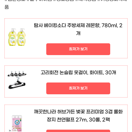
품
탐사 베이킹소다 주방세제 레몬향, 780ml, 2
개
최저가 보기
고리회전 논슬립 옷걸이, 화이트, 30개
최저가 보기
깨끗한나라 허브가든 벚꽃 프리미엄 3겹 롤화
장지 천연펄프 27m, 30롤, 2팩