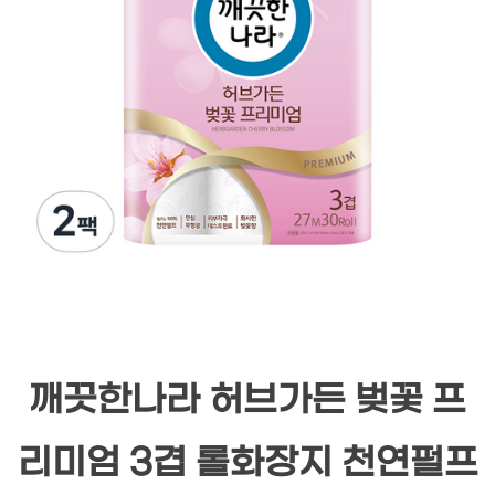
깨끗한나라 허브가든 벚꽃 프
리미엄 3겹 롤화장지 천연펄프