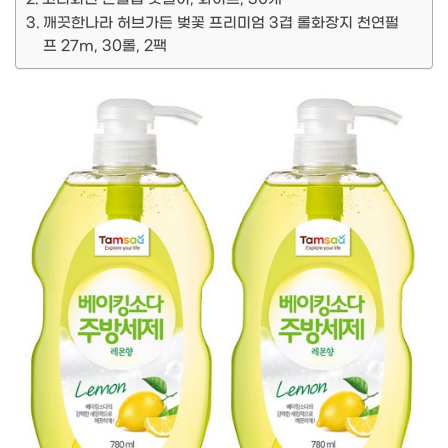
깨끗한나라 허브가든 벚꽃 프리미엄 3겹 롤화장지 천연펄
프 27m, 30롤, 2팩