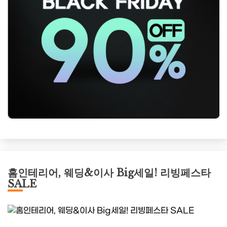
홈인테리어, 웨딩&이사 Big세일! 리빙페스타
SALE