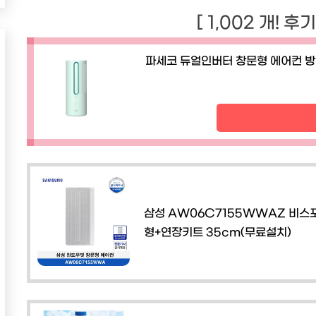
[ 1,002 개! 후
파세코 듀얼인버터 창문형 에어컨 방문
삼성 AW06C7155WWAZ 비스
형+연장키트 35cm(무료설치)