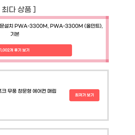
기 최다 상품 ]
설치 PWA-3300M, PWA-3300M (올민트),
기본
1,002개 후기 보기
포크 무풍 창문형 에어컨 매립
최저가 보기