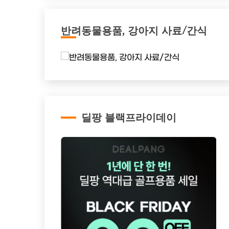
반려동물용품, 강아지 사료/간식
딜팡 블랙프라이데이