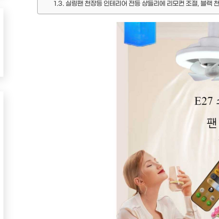
실링팬 천장등 인테리어 전등 샹들리에 리모컨 조절, 블랙 천