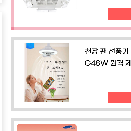
천장 팬 선풍기 
G48W 원격 제