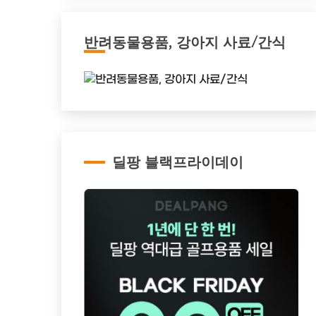
반려동물용품, 강아지 사료/간식
딜팡 블랙프라이데이