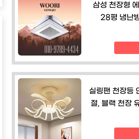
삼성 천장형 
28평 냉난방
실링팬 천장등 
절, 블랙 천장