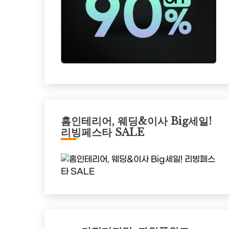
홈인테리어, 웨딩&이사 Big세일!
리빙페스타 SALE