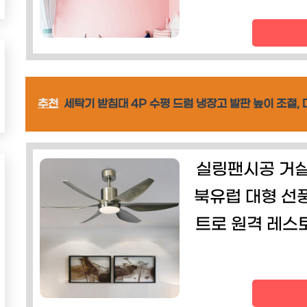
추천
세탁기 받침대 4P 수평 드럼 냉장고 발판 높이 조절,
실링팬시공 거실
북유럽 대형 선풍
트로 원격 레스토랑 