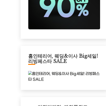
홈인테리어, 웨딩&이사 Big세일!
리빙페스타 SALE