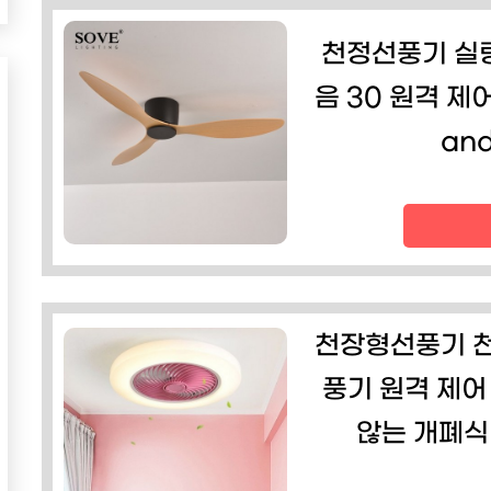
천정선풍기 실링
음 30 원격 제어
and
천장형선풍기 천
풍기 원격 제어
않는 개폐식 무