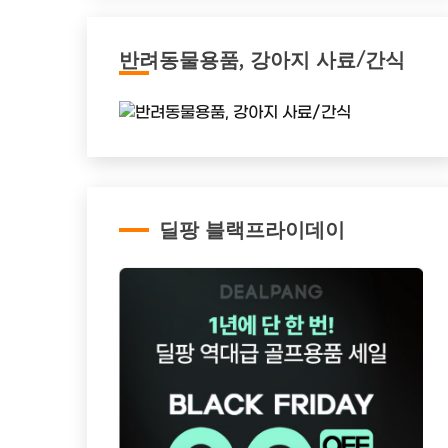
반려동물용품, 강아지 사료/간식
딜팡 블랙프라이데이