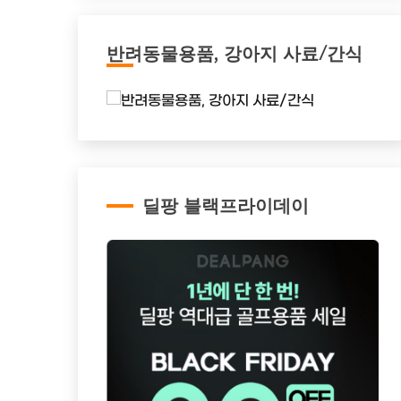
반려동물용품, 강아지 사료/간식
딜팡 블랙프라이데이