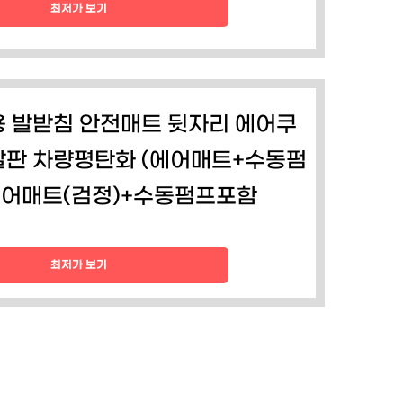
최저가 보기
용 발받침 안전매트 뒷자리 에어쿠
발판 차량평탄화 (에어매트+수동펌
 에어매트(검정)+수동펌프포함
최저가 보기