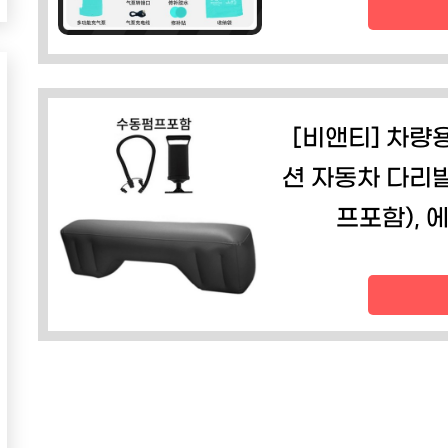
[비앤티] 차량
션 자동차 다리
프포함),