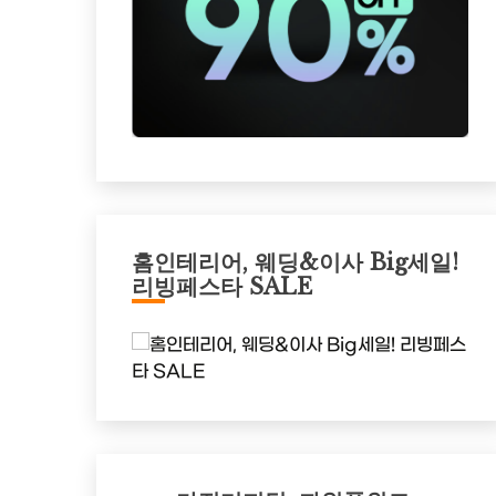
홈인테리어, 웨딩&이사 Big세일!
리빙페스타 SALE