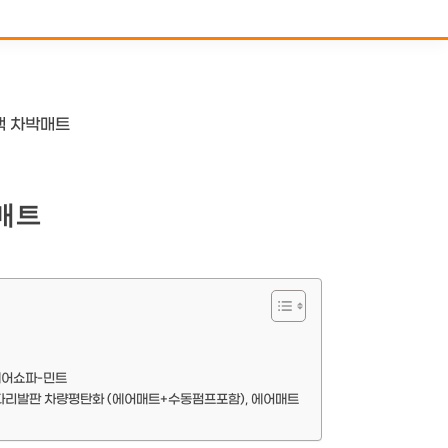
랙 차박매트
매트
에어쇼파-민트
 다리발판 차량평탄화 (에어매트+수동펌프포함), 에어매트