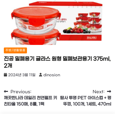
주방/생활용품
진공 밀폐용기 글라스 원형 밀폐보관용기 375ml,
2개
2024년 3월 11일
dinosion
글
Previous:
Next:
깨끗한나라 데일리 천연펄프 키
탐사 투명 PET 아이스컵 + 평
탐
친타올 150매, 8롤, 1팩
뚜껑, 100개, 1세트, 470ml
색