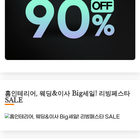
홈인테리어, 웨딩&이사 Big세일! 리빙페스타
SALE