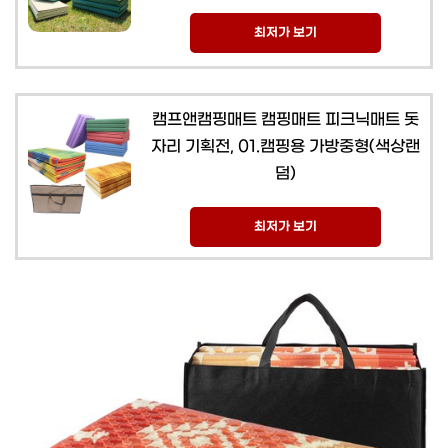
최저가 보기
캠프앤캠핑매트 캠핑매트 피크닉매트 돗
자리 기획전, 01.캠핑용 가방중형(색상랜
덤)
최저가 보기