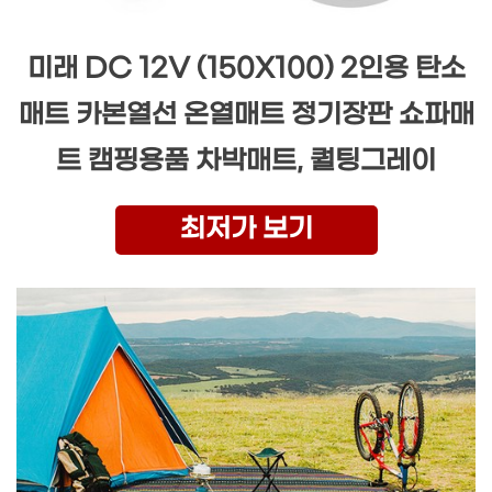
미래 DC 12V (150X100) 2인용 탄소
매트 카본열선 온열매트 정기장판 쇼파매
트 캠핑용품 차박매트, 퀄팅그레이
최저가 보기