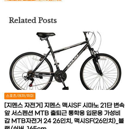
Related Posts
스포츠/레저/취미
[지멘스 자전거] 지멘스 맥시SF 시마노 21단 변속
앞 서스펜션 MTB 출퇴근 통학용 입문용 가성비
갑 MTB자전거 24 26인치, 맥시SF(26인치)_블
랙/실버, 165cm