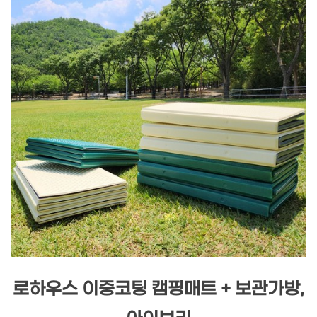
로하우스 이중코팅 캠핑매트 + 보관가방,