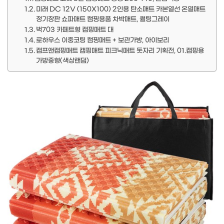
미래 DC 12V (150X100) 2인용 탄소매트 카본열선 온열매트
정기장판 쇼파매트 캠핑용품 차박매트, 퀄팅그레이
벅703 카페트형 캠핑매트 대
로하우스 이중코팅 캠핑매트 + 보관가방, 아이보리
캠프앤캠핑매트 캠핑매트 피크닉매트 돗자리 기획전, 01.캠핑용
가방중형(색상랜덤)