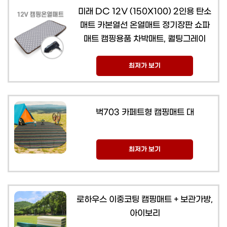
미래 DC 12V (150X100) 2인용 탄소
매트 카본열선 온열매트 정기장판 쇼파
매트 캠핑용품 차박매트, 퀄팅그레이
최저가 보기
벅703 카페트형 캠핑매트 대
최저가 보기
로하우스 이중코팅 캠핑매트 + 보관가방,
아이보리