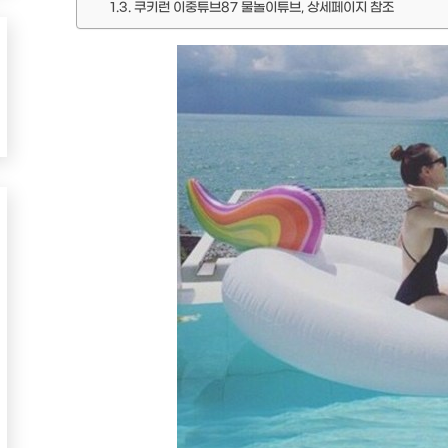
쿠키런 이중튜브87 물놀이튜브, 상세페이지 참조