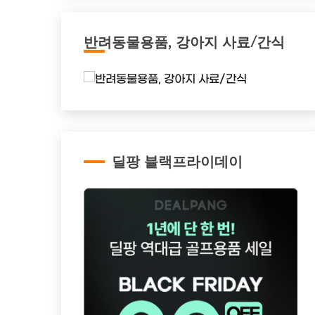
반려동물용품, 강아지 사료/간식
딜팡 블랙프라이데이