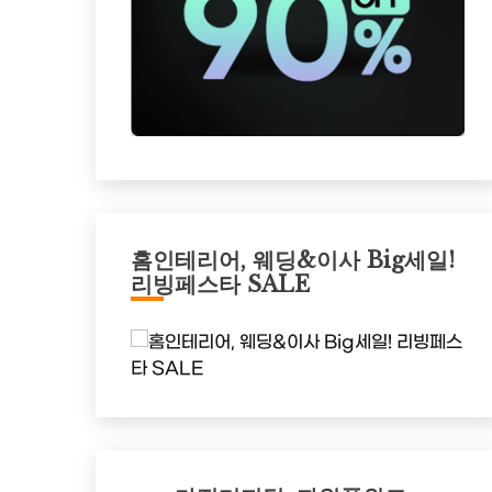
홈인테리어, 웨딩&이사 Big세일!
리빙페스타 SALE