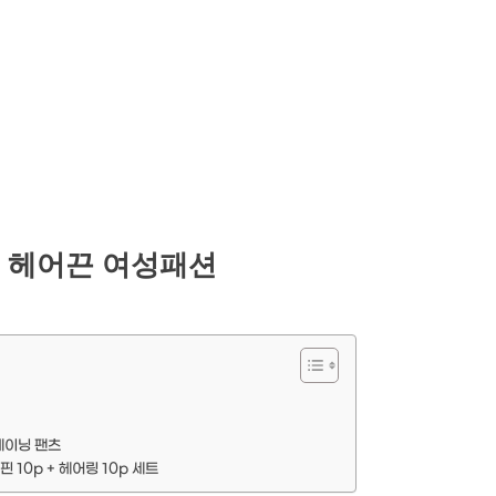
개 헤어끈 여성패션
레이닝 팬츠
 10p + 헤어링 10p 세트