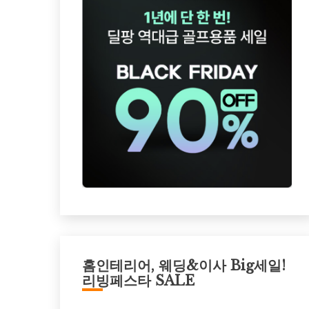
홈인테리어, 웨딩&이사 Big세일!
리빙페스타 SALE