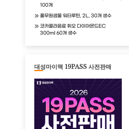
100개
풀무원샘물 워터루틴, 2L, 30개 생수
코카콜라음료 휘오 다이아몬드EC
300ml 60개 생수
대성마이맥 19PASS 사전판매