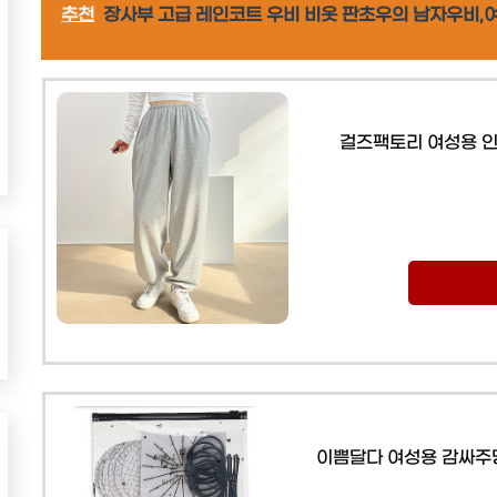
추천
장사부 고급 레인코트 우비 비옷 판초우의 남자우비
걸즈팩토리 여성용 인
이쁨달다 여성용 감싸주망 헤