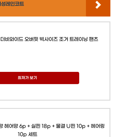
,여성레인코트
더비와이드 오버핏 빅사이즈 조거 트레이닝 팬츠
최저가 보기
어망 6p + 실핀 18p + 물결 U핀 10p + 헤어링
10p 세트