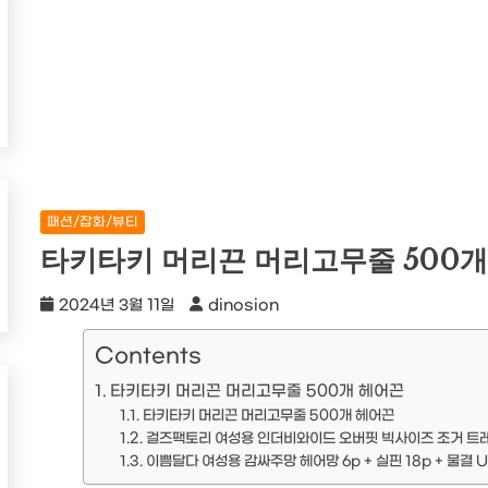
패션/잡화/뷰티
타키타키 머리끈 머리고무줄 500
2024년 3월 11일
dinosion
Contents
타키타키 머리끈 머리고무줄 500개 헤어끈
타키타키 머리끈 머리고무줄 500개 헤어끈
걸즈팩토리 여성용 인더비와이드 오버핏 빅사이즈 조거 트
이쁨달다 여성용 감싸주망 헤어망 6p + 실핀 18p + 물결 U핀