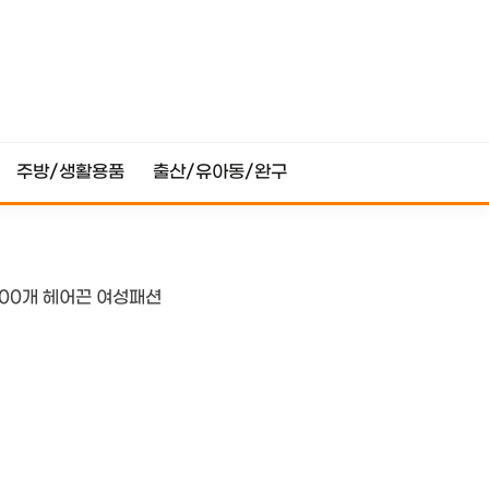
주방/생활용품
출산/유아동/완구
00개 헤어끈 여성패션