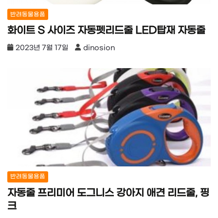
반려동물용품
화이트 S 사이즈 자동펫리드줄 LED탑재 자동줄
2023년 7월 17일
dinosion
반려동물용품
자동줄 프리미어 도그니스 강아지 애견 리드줄, 핑
크