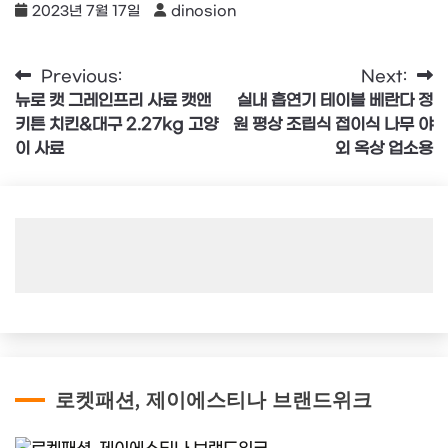
2023년 7월 17일
dinosion
글
Previous:
Next:
뉴로 캣 그레인프리 사료 캣앤
실내 흡연기 테이블 베란다 정
탐
키튼 치킨&대구 2.27kg 고양
원 평상 조립식 접이식 나무 야
색
이 사료
외 옥상 업소용
로켓패션, 제이에스티나 브랜드위크