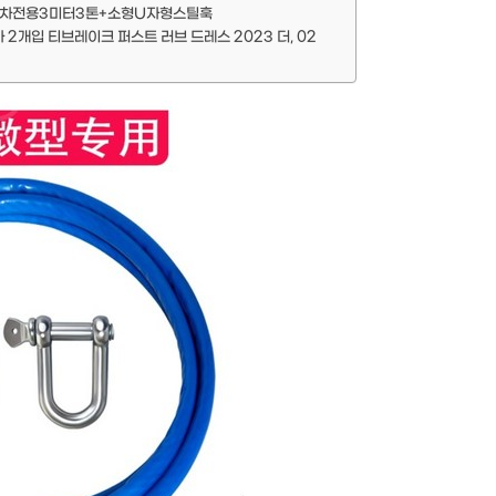
 소형차전용3미터3톤+소형U자형스틸훅
개입 티브레이크 퍼스트 러브 드레스 2023 더, 02