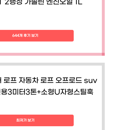
 2T 2행정 가솔린 엔진오일 1L
644개 후기 보기
 로프 자동차 로프 오프로드 suv
전용3미터3톤+소형U자형스틸훅
최저가 보기