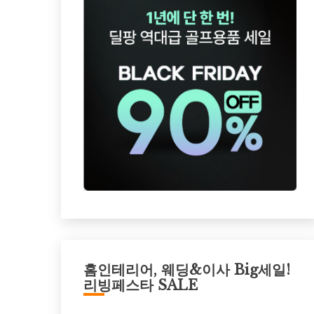
홈인테리어, 웨딩&이사 Big세일!
리빙페스타 SALE