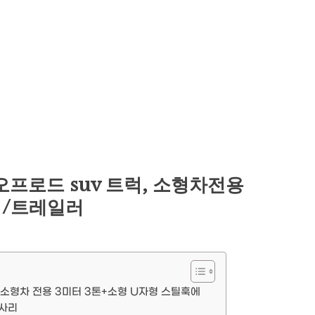
프로드 suv 트럭, 소형차전용
어/트레일러
 소형차 전용 3미터 3톤+소형 U자형 스틸훅에
세사리