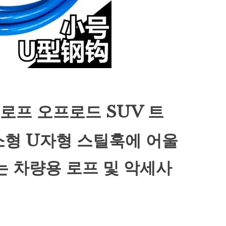
로프 오프로드 SUV 트
+소형 U자형 스틸훅에 어울
는 차량용 로프 및 악세사