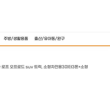
주방/생활용품
출산/유아동/완구
 로프 오프로드 suv 트럭, 소형차전용3미터3톤+소형