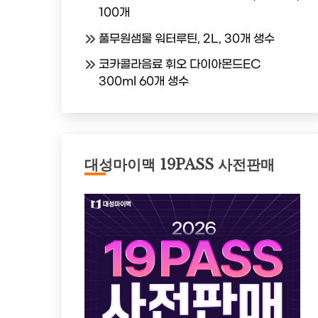
100개
풀무원샘물 워터루틴, 2L, 30개 생수
코카콜라음료 휘오 다이아몬드EC
300ml 60개 생수
대성마이맥 19PASS 사전판매