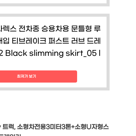
렉스 전차종 승용차용 문틀형 루
개입 티브레이크 퍼스트 러브 드레
 Black slimming skirt_05 l
최저가 보기
v 트럭, 소형차전용3미터3톤+소형U자형스