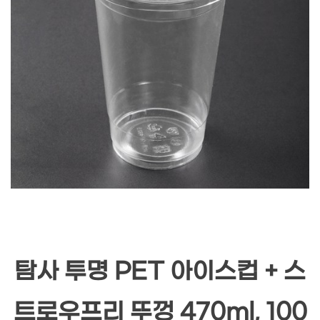
탐사 투명 PET 아이스컵 + 스
트로우프리 뚜껑 470ml, 100