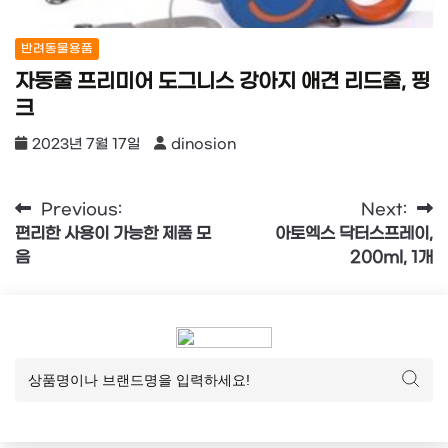
반려동물용품
자동줄 프리미어 도그니스 강아지 애견 리드줄, 핑
크
2023년 7월 17일
dinosion
글
Previous:
Next:
편리한 사용이 가능한 제품 모
아토엑스 닥터스프레이,
탐
음
200ml, 1개
색