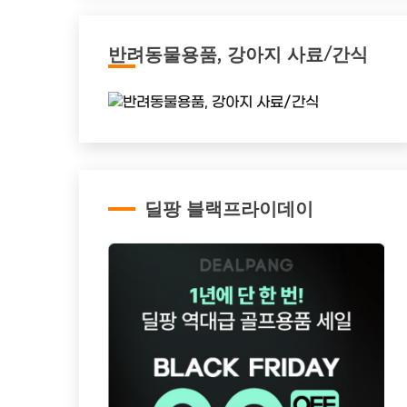
반려동물용품, 강아지 사료/간식
딜팡 블랙프라이데이