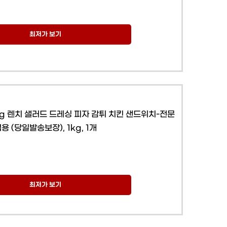
최저가 보기
g 렌치 샐러드 드레싱 피자 감튀 치킨 샌드위치-전문
용 (당일발송보장), 1kg, 1개
최저가 보기