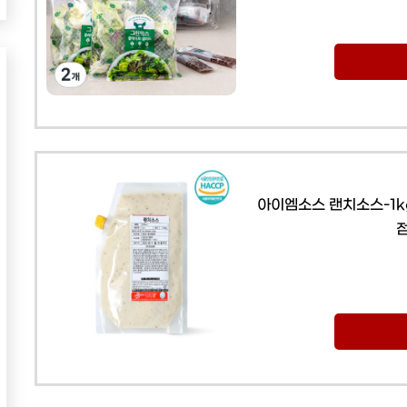
아이엠소스 랜치소스-1k
점