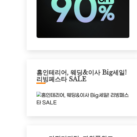
홈인테리어, 웨딩&이사 Big세일!
리빙페스타 SALE