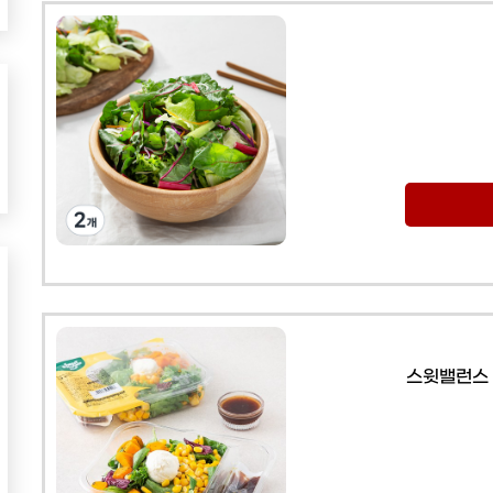
스윗밸런스 단