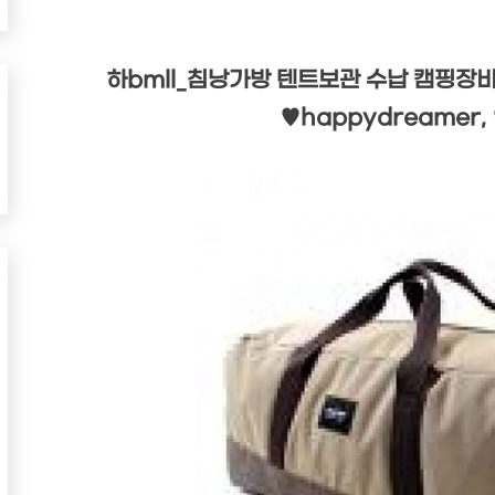
하bmll_침낭가방 텐트보관 수납 캠핑장비 
♥happydreamer, 