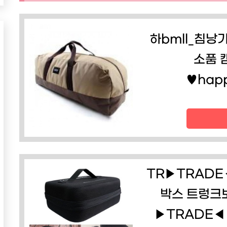
하bmll_침낭
소품 캠
♥happ
TR▶TRADE
박스 트렁크
▶TRADE◀ 