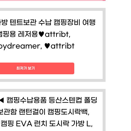
가방 텐트보관 수납 캠핑장비 여행
핑용 레저용♥attribt,
ydreamer, ♥attribt
최저가 보기
◀ 캠핑수납용품 등산스텐컵 폴딩
보관함 랜턴걸이 캠핑도시락백,
캠핑 EVA 런치 도시락 가방 L,