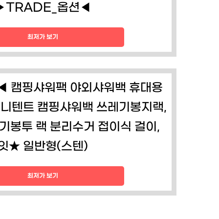
▶TRADE_옵션◀
최저가 보기
◀ 캠핑샤워팩 야외샤워백 휴대용
니텐트 캠핑샤워백 쓰레기봉지랙,
기봉투 랙 분리수거 접이식 걸이,
잇★ 일반형(스텐)
최저가 보기