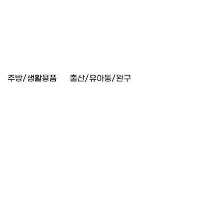
주방/생활용품
출산/유아동/완구