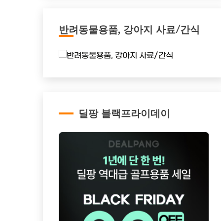
반려동물용품, 강아지 사료/간식
딜팡 블랙프라이데이