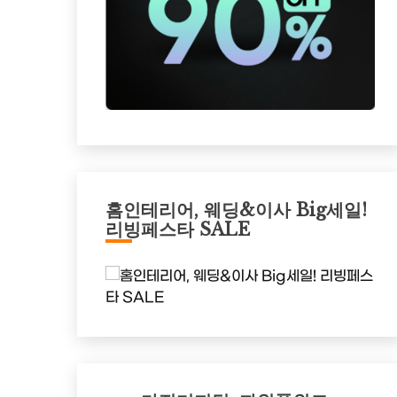
홈인테리어, 웨딩&이사 Big세일!
리빙페스타 SALE