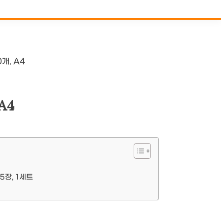
개, A4
A4
5장, 1세트