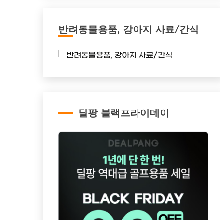
반려동물용품, 강아지 사료/간식
딜팡 블랙프라이데이