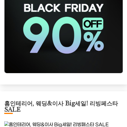
홈인테리어, 웨딩&이사 Big세일! 리빙페스타
SALE