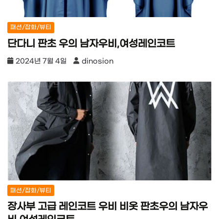
패션/잡화/뷰티
단다니 판초 우의 남자우비,여성레인코트
2024년 7월 4일
dinosion
패션/잡화/뷰티
장사부 고급 레인코트 우비 비옷 판초우의 남자우