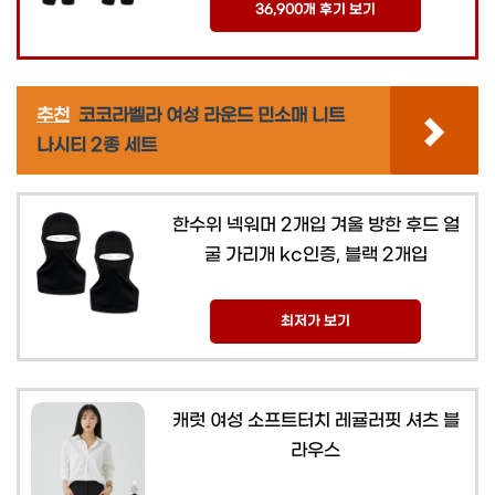
36,900개 후기 보기
추천
코코라벨라 여성 라운드 민소매 니트
나시티 2종 세트
한수위 넥워머 2개입 겨울 방한 후드 얼
굴 가리개 kc인증, 블랙 2개입
최저가 보기
캐럿 여성 소프트터치 레귤러핏 셔츠 블
라우스