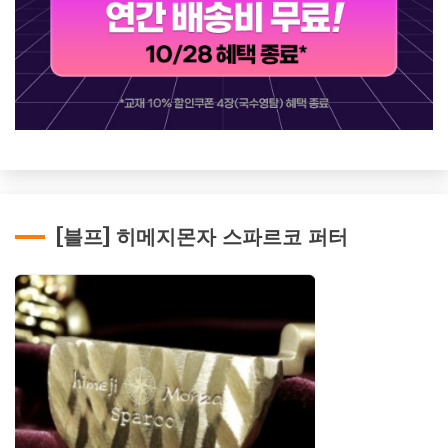
[블프] 히메지몬자 스파르코 퍼터