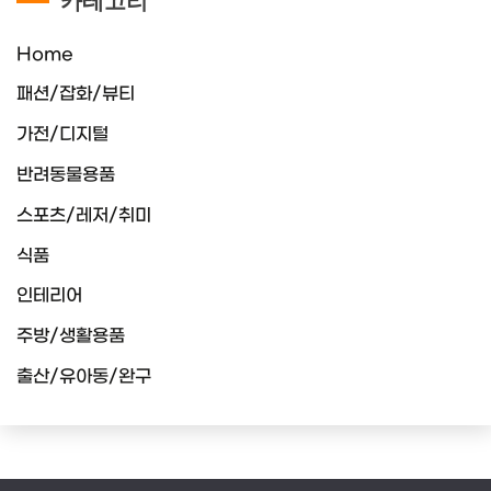
카테고리
Home
패션/잡화/뷰티
가전/디지털
반려동물용품
스포츠/레저/취미
식품
인테리어
주방/생활용품
출산/유아동/완구