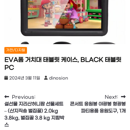
가전/디지털
EVA폼 거치대 태블릿 케이스, BLACK 태블릿
PC
2024년 3월 11일
dinosion
글
Previous:
Next:
설선물 지리산허니팜 선물세트
콘서트 응원봉 야광봉 형광봉
탐
– (산지직송 벌집꿀) 2.0kg
파티용품 응원도구, 1개
색
3.8kg, 벌집꿀 3.8 kg 지함박
스