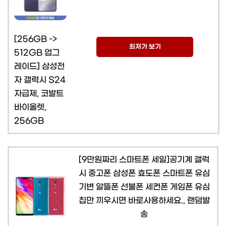
[256GB ->
최저가 보기
512GB 업그
레이드] 삼성전
자 갤럭시 S24
자급제, 코발트
바이올렛,
256GB
[9만원짜리 스마트폰 세일]공기계 갤럭
시 중고폰 삼성폰 효도폰 스마트폰 유심
기변 알뜰폰 선불폰 세컨폰 게임폰 유심
칩만 끼우시면 바로사용하세요., 랜덤발
송