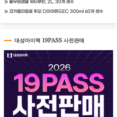
풀무원샘물 워터루틴, 2L, 30개 생수
코카콜라음료 휘오 다이아몬드EC 300ml 60개 생수
대성마이맥 19PASS 사전판매