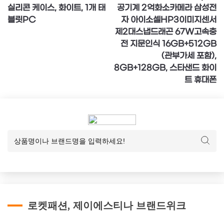
탐
실리콘 케이스, 화이트, 1개 태
공기계 2억화소카메라 삼성전
색
블릿PC
자 아이소셀HP3이미지센서
제2대스냅드래곤 67W고속충
전 지문인식 16GB+512GB
(관부가세 포함),
8GB+128GB, 스타샌드 화이
트 휴대폰
로켓패션, 제이에스티나 브랜드위크