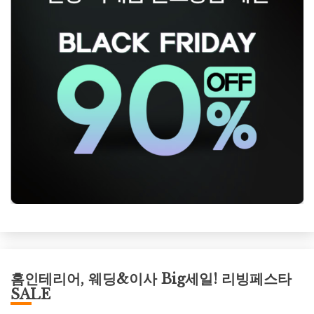
홈인테리어, 웨딩&이사 Big세일! 리빙페스타
SALE