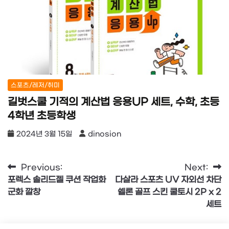
스포츠/레저/취미
길벗스쿨 기적의 계산법 응용UP 세트, 수학, 초등
4학년 초등학생
2024년 3월 15일
dinosion
글
Previous:
Next:
포렉스 솔리드젤 쿠션 작업화
다살라 스포츠 UV 자외선 차단
탐
군화 깔창
쉘론 골프 스킨 쿨토시 2P x 2
색
세트