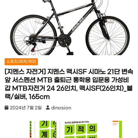
스포츠/레저/취미
[지멘스 자전거] 지멘스 맥시SF 시마노 21단 변속
앞 서스펜션 MTB 출퇴근 통학용 입문용 가성비
갑 MTB자전거 24 26인치, 맥시SF(26인치)_블
랙/실버, 165cm
2024년 7월 2일
dinosion