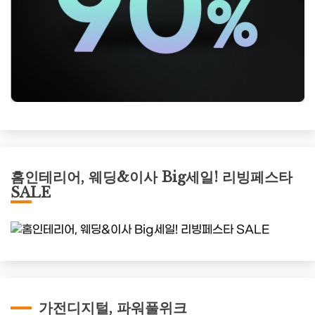
홈인테리어, 웨딩&이사 Big세일! 리빙페스타
SALE
가전디지털, 파워풀위크