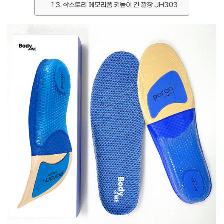
삭스토리 메모리폼 키높이 긴 깔창 JH303