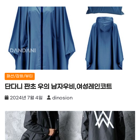
패션/잡화/뷰티
단다니 판초 우의 남자우비,여성레인코트
2024년 7월 4일
dinosion