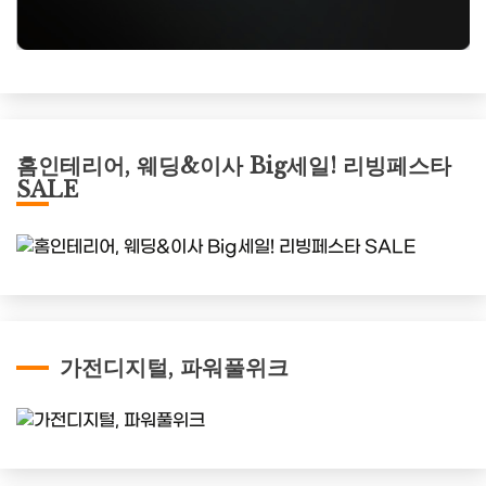
홈인테리어, 웨딩&이사 Big세일! 리빙페스타
SALE
가전디지털, 파워풀위크