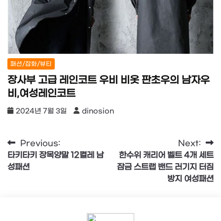
패션/잡화/뷰티
장사부 고급 레인코트 우비 비옷 판초우의 남자우
비,여성레인코트
2024년 7월 3일
dinosion
글
Previous:
Next:
타키타키 장목양말 12켤레 남
한수위 캐리어 벨트 4개 세트
탐
성패션
잠금 스트랩 밴드 러기지 터짐
색
방지 여성패션