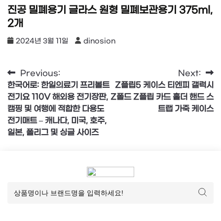
진공 밀폐용기 글라스 원형 밀폐보관용기 375ml,
2개
2024년 3월 11일
dinosion
글
Previous:
Next:
한국어로: 한일의료기 프리볼트
Z플립5 케이스 티엔피 갤럭시
탐
전기요 110V 해외용 전기장판,
Z폴드 Z플립 카드 홀더 핸드 스
색
캠핑 및 여행에 적합한 다용도
트랩 가죽 케이스
전기매트 – 캐나다, 미국, 호주,
일본, 폴리그 및 싱글 사이즈