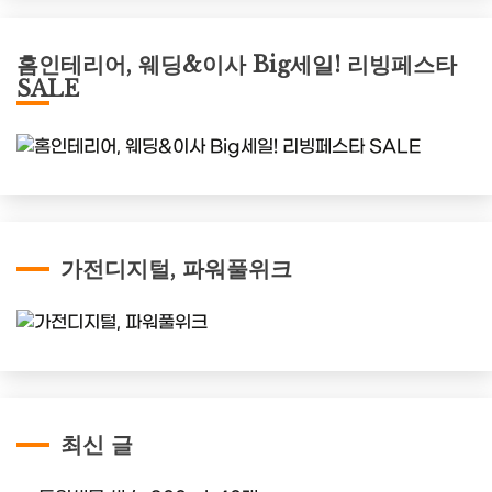
홈인테리어, 웨딩&이사 Big세일! 리빙페스타
SALE
가전디지털, 파워풀위크
최신 글