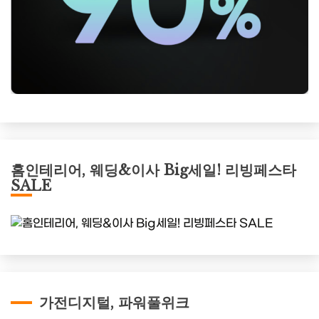
홈인테리어, 웨딩&이사 Big세일! 리빙페스타
SALE
가전디지털, 파워풀위크