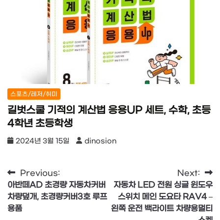
스포츠/레저/취미
길벗스쿨 기적의 계산법 응용UP 세트, 수학, 초등
4학년 초등학생
2024년 3월 15일
dinosion
글
Previous:
Next:
아반떼AD 초경량 자동차커버
자동차 LED 전원 싱글 윈도우
탐
차량덮개, 초경량커버3호 루프
스위치 메인 도요타 RAV4 –
색
용품
왼쪽 운전 백라이트 차량용멀티