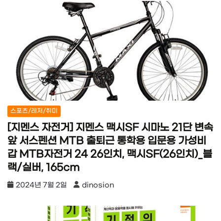
스포츠/레저/취미
[지멘스 자전거] 지멘스 맥시SF 시마노 21단 변속
앞 서스펜션 MTB 출퇴근 통학용 입문용 가성비
갑 MTB자전거 24 26인치, 맥시SF(26인치)_블
랙/실버, 165cm
2024년 7월 2일
dinosion