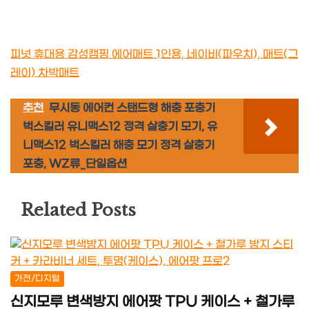
피넛 휴대용 감성캠핑 에어매트 1인용, 네이비(파우치), 매트(그
레이) 차박매트
추천
무시동 에어컨 스탠드형 해충 포충기
벅스킬러 유니맥스12 정격 살충기 모기, 유
니맥스12 벅스킬러 해충 모기 정격 살충기
포충, WZ류_단일옵션
Related Posts
가전/디지털
신지모루 변색방지 에어팟 TPU 케이스 + 철가루