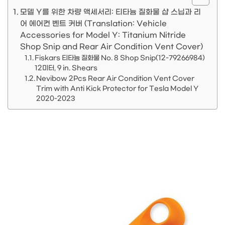
모델 Y를 위한 차량 액세서리: 티타늄 질화물 샵 스닙과 리
어 에어컨 벤트 커버 (Translation: Vehicle
Accessories for Model Y: Titanium Nitride
Shop Snip and Rear Air Condition Vent Cover)
Fiskars 티타늄 질화물 No. 8 Shop Snip(12-79266984)
12미터, 9 in. Shears
Nevibow 2Pcs Rear Air Condition Vent Cover
Trim with Anti Kick Protector for Tesla Model Y
2020-2023