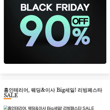
홈인테리어, 웨딩&이사 Big세일! 리빙페스타
SALE