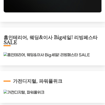
홈인테리어, 웨딩&이사 Big세일! 리빙페스타
SALE
가전디지털, 파워풀위크