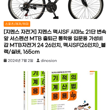
스포츠/레저/취미
[지멘스 자전거] 지멘스 맥시SF 시마노 21단 변속
앞 서스펜션 MTB 출퇴근 통학용 입문용 가성비
갑 MTB자전거 24 26인치, 맥시SF(26인치)_블
랙/실버, 165cm
2024년 7월 2일
dinosion