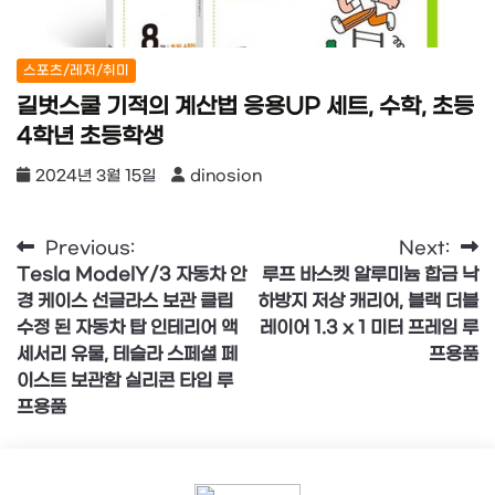
스포츠/레저/취미
길벗스쿨 기적의 계산법 응용UP 세트, 수학, 초등
4학년 초등학생
2024년 3월 15일
dinosion
글
Previous:
Next:
Tesla ModelY/3 자동차 안
루프 바스켓 알루미늄 합금 낙
탐
경 케이스 선글라스 보관 클립
하방지 저상 캐리어, 블랙 더블
색
수정 된 자동차 탑 인테리어 액
레이어 1.3 x 1 미터 프레임 루
세서리 유물, 테슬라 스페셜 페
프용품
이스트 보관함 실리콘 타입 루
프용품