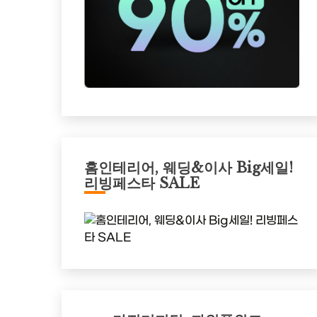
홈인테리어, 웨딩&이사 Big세일!
리빙페스타 SALE