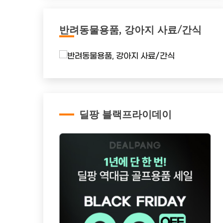
반려동물용품, 강아지 사료/간식
딜팡 블랙프라이데이