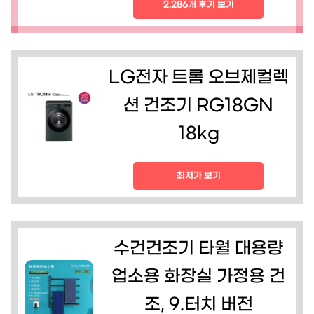
2,286개 후기 보기
LG전자 트롬 오브제컬렉
션 건조기 RG18GN
18kg
최저가 보기
수건건조기 타월 대용량
업소용 화장실 가정용 건
조, 9.터치 버전