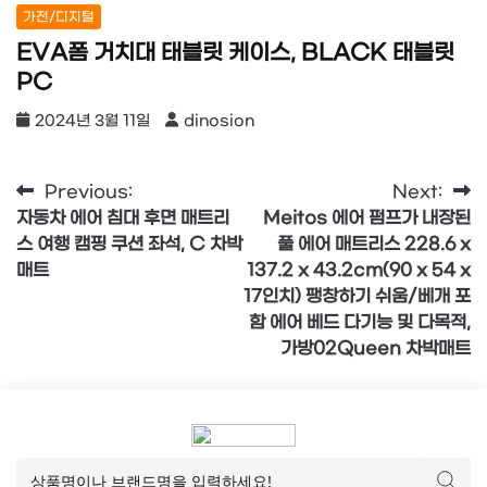
가전/디지털
EVA폼 거치대 태블릿 케이스, BLACK 태블릿
PC
2024년 3월 11일
dinosion
글
Previous:
Next:
자동차 에어 침대 후면 매트리
Meitos 에어 펌프가 내장된
탐
스 여행 캠핑 쿠션 좌석, C 차박
풀 에어 매트리스 228.6 x
색
매트
137.2 x 43.2cm(90 x 54 x
17인치) 팽창하기 쉬움/베개 포
함 에어 베드 다기능 및 다목적,
가방02Queen 차박매트