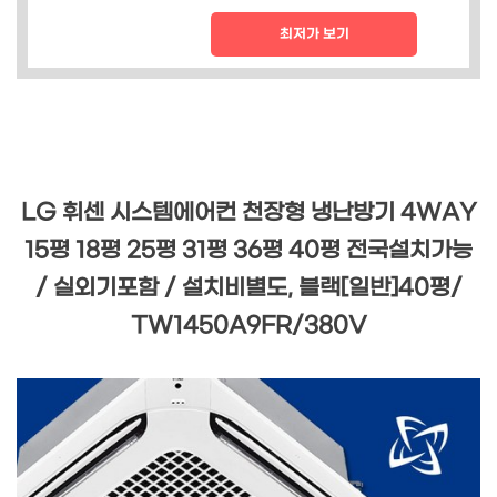
최저가 보기
LG 휘센 시스템에어컨 천장형 냉난방기 4WAY
15평 18평 25평 31평 36평 40평 전국설치가능
/ 실외기포함 / 설치비별도, 블랙[일반]40평/
TW1450A9FR/380V