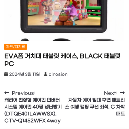
가전/디지털
EVA폼 거치대 태블릿 케이스, BLACK 태블릿
PC
2024년 3월 11일
dinosion
글
Previous:
Next:
캐리어 천장형 에어컨 인버터
자동차 에어 침대 후면 매트리
탐
시스템 에어컨 40평 냉난방기
스 여행 캠핑 쿠션 좌석, C 차박
색
(DTQE401LAWWSX),
매트
CTV-Q1452WFX 4way