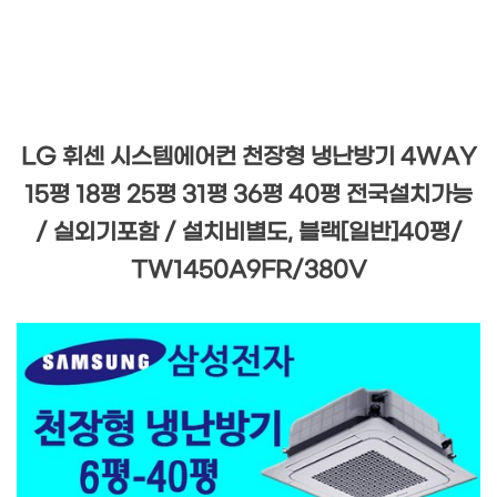
LG 휘센 시스템에어컨 천장형 냉난방기 4WAY
15평 18평 25평 31평 36평 40평 전국설치가능
/ 실외기포함 / 설치비별도, 블랙[일반]40평/
TW1450A9FR/380V