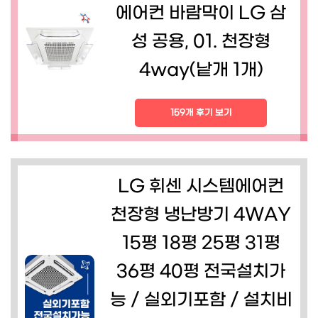
에어컨 바람막이 LG 삼
성 공용, 01. 천장형
4way(낱개 1개)
159개 후기 보기
LG 휘센 시스템에어컨
천장형 냉난방기 4WAY
15평 18평 25평 31평
36평 40평 전국설치가
능 / 실외기포함 / 설치비