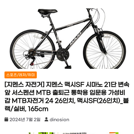
스포츠/레저/취미
[지멘스 자전거] 지멘스 맥시SF 시마노 21단 변속
앞 서스펜션 MTB 출퇴근 통학용 입문용 가성비
갑 MTB자전거 24 26인치, 맥시SF(26인치)_블
랙/실버, 165cm
2024년 7월 2일
dinosion