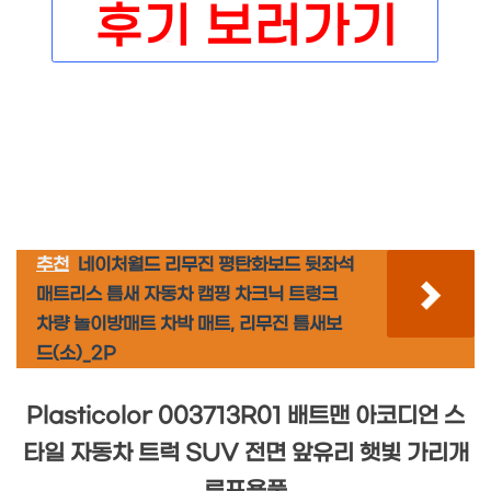
추천
네이처월드 리무진 평탄화보드 뒷좌석
매트리스 틈새 자동차 캠핑 차크닉 트렁크
차량 놀이방매트 차박 매트, 리무진 틈새보
드(소)_2P
Plasticolor 003713R01 배트맨 아코디언 스
타일 자동차 트럭 SUV 전면 앞유리 햇빛 가리개
루프용품