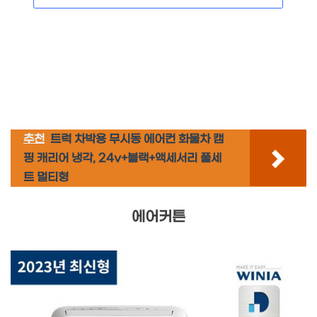
추천
트럭 차박용 무시동 에어컨 화물차 캠
핑 캐리어 냉각, 24v+블랙+액세서리 풀세
트 멀티형
에어커튼