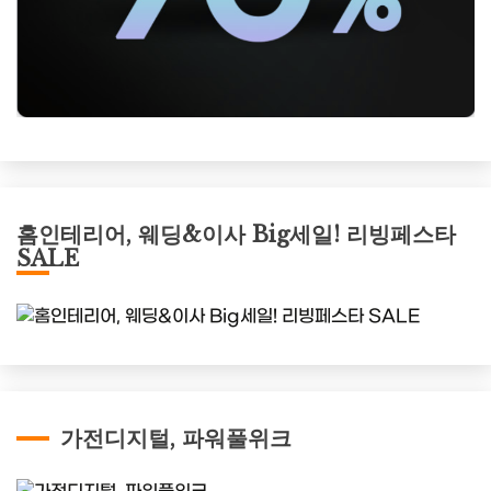
홈인테리어, 웨딩&이사 Big세일! 리빙페스타
SALE
가전디지털, 파워풀위크