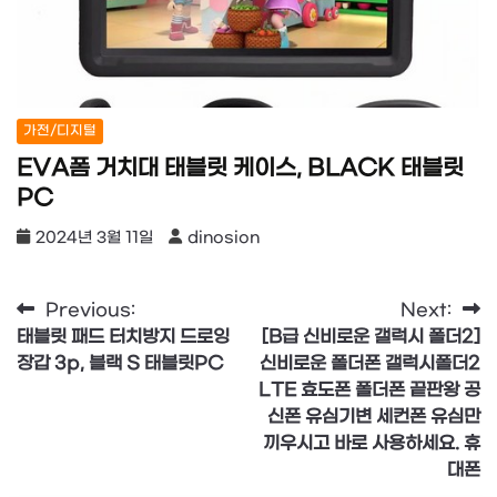
가전/디지털
EVA폼 거치대 태블릿 케이스, BLACK 태블릿
PC
2024년 3월 11일
dinosion
글
Previous:
Next:
태블릿 패드 터치방지 드로잉
[B급 신비로운 갤럭시 폴더2]
탐
장갑 3p, 블랙 S 태블릿PC
신비로운 폴더폰 갤럭시폴더2
색
LTE 효도폰 폴더폰 끝판왕 공
신폰 유심기변 세컨폰 유심만
끼우시고 바로 사용하세요. 휴
대폰