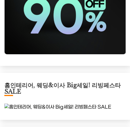
홈인테리어, 웨딩&이사 Big세일! 리빙페스타
SALE