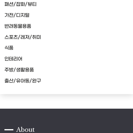
패션/잡화/뷰티
가전/디지털
반려동물용품
스포츠/레저/취미
식품
인테리어
주방/생활용품
출산/유아동/완구
About