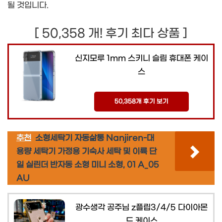
될 것입니다.
[ 50,358 개! 후기 최다 상품 ]
신지모루 1mm 스키니 슬림 휴대폰 케이
스
50,358개 후기 보기
추천
소형세탁기 자동삶통 Nanjiren-대
용량 세탁기 가정용 기숙사 세탁 및 이륙 단
일 실린더 반자동 소형 미니 소형, 01 A_05
AU
광수생각 공주님 z플립3/4/5 다이아몬
드 케이스