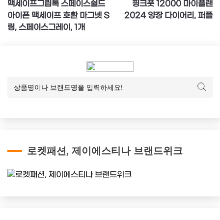
맥세이프그립톡 스페이스쉴드
핑크풋 12000 마이플랜
탐
아이폰 맥세이프 호환 마그넷 S
2024 양장 다이어리, 퍼플
색
링, 스페이스그레이, 1개
로켓패션, 제이에스티나 브랜드위크