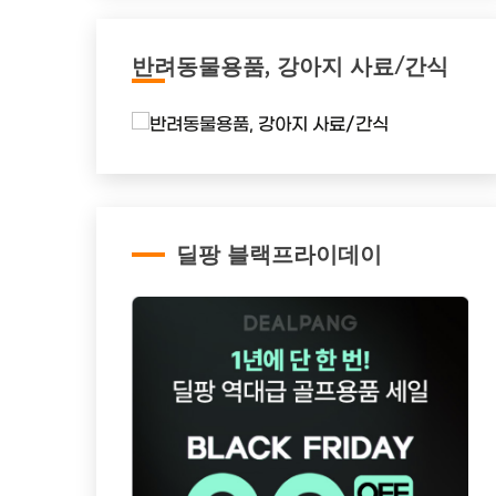
반려동물용품, 강아지 사료/간식
딜팡 블랙프라이데이