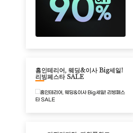
홈인테리어, 웨딩&이사 Big세일!
리빙페스타 SALE