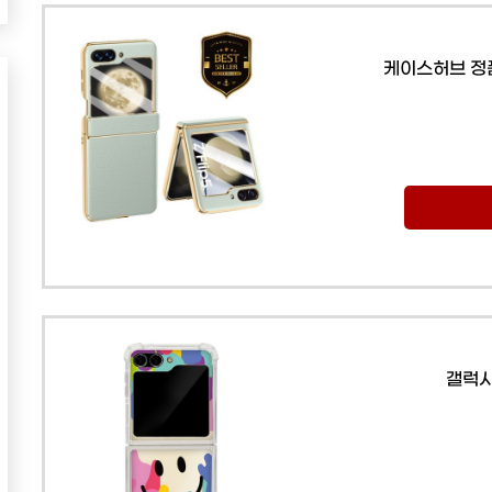
케이스허브 정
갤럭시